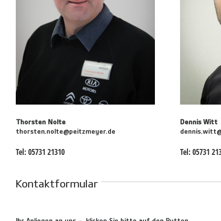
Thorsten Nolte
Dennis Witt
thorsten.nolte@peitzmeyer.de
dennis.witt
Tel:
05731 21310
Tel:
05731 21
Kontaktformular
Ihr Anliegen an uns – klicken Sie bitte auf den Button