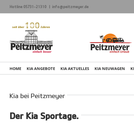
Zum
Hotline
05731-21310
|
info@peitzmeyer.de
Inhalt
springen
HOME
KIA ANGEBOTE
KIA AKTUELLES
KIA NEUWAGEN
K
Kia bei Peitzmeyer
Der Kia Sportage.