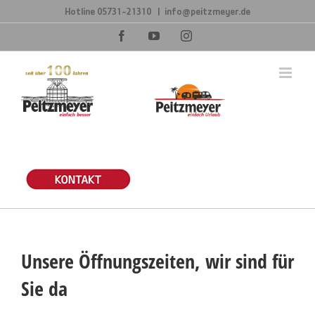
Zum
Hotline
05731-21310
|
info@peitzmeyer.de
Inhalt
springen
Facebook
YouTube
Instagram
Unsere Öffnungszeiten, wir sind für
Sie da