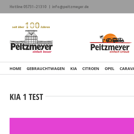
Zum
Hotline
05731-21310
|
info@peitzmeyer.de
Inhalt
springen
HOME
GEBRAUCHTWAGEN
KIA
CITROEN
OPEL
CARAV
KIA 1 TEST