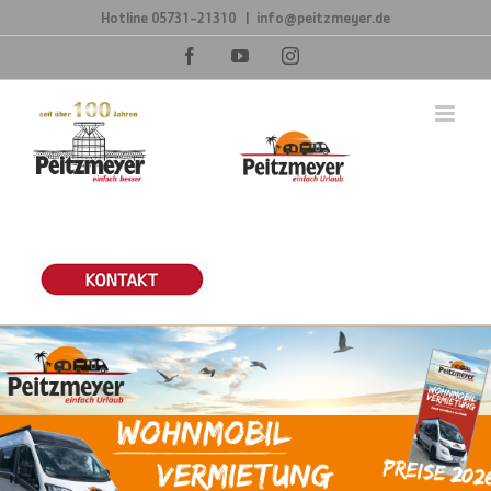
Zum
Hotline
05731-21310
|
info@peitzmeyer.de
Inhalt
springen
Facebook
YouTube
Instagram