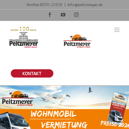
Zum
Hotline
05731-21310
|
info@peitzmeyer.de
Inhalt
springen
Facebook
YouTube
Instagram